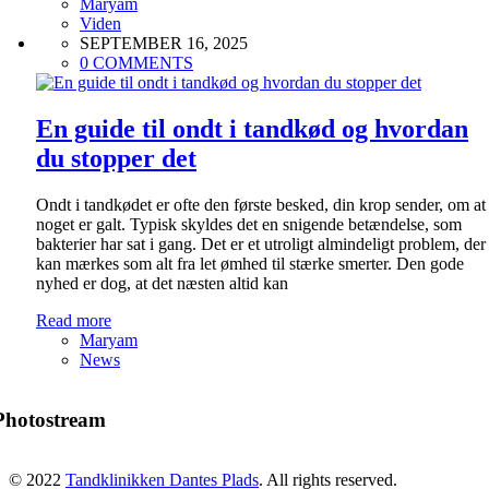
Maryam
Viden
SEPTEMBER 16, 2025
0 COMMENTS
En guide til ondt i tandkød og hvordan
du stopper det
Ondt i tandkødet er ofte den første besked, din krop sender, om at
noget er galt. Typisk skyldes det en snigende betændelse, som
bakterier har sat i gang. Det er et utroligt almindeligt problem, der
kan mærkes som alt fra let ømhed til stærke smerter. Den gode
nyhed er dog, at det næsten altid kan
Read more
Maryam
News
Photostream
© 2022
Tandklinikken Dantes Plads
. All rights reserved.