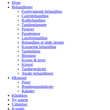
Hjem
Behandlinger
Forebyggende behandling
Cariesbehandling
Rodbehandling
Tandimplantater
Proteser
Paradentose
Laserbehandling
Behandling af slidte tænder
Kosmetisk behandling
Tandretning
Blegning
Kroner & broer
Kirurgi
Tandlægeskræk
Akutte behandlinger
Økonomi
Priser
Betalingsmuligheder
Rabatter
Klinikken
Ny patient
Udtalelser
Kontakt