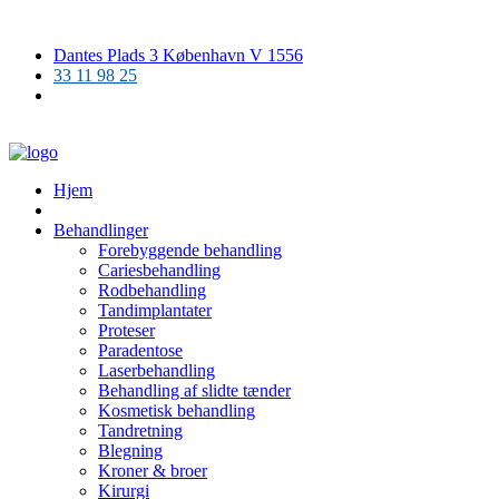
Dantes Plads 3 København V 1556
33 11 98 25
Hjem
Behandlinger
Forebyggende behandling
Cariesbehandling
Rodbehandling
Tandimplantater
Proteser
Paradentose
Laserbehandling
Behandling af slidte tænder
Kosmetisk behandling
Tandretning
Blegning
Kroner & broer
Kirurgi