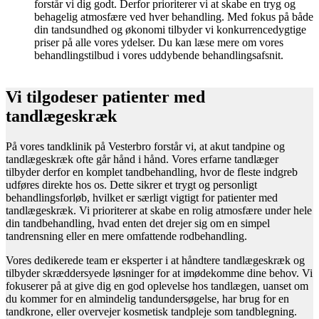
forstår vi dig godt. Derfor prioriterer vi at skabe en tryg og
behagelig atmosfære ved hver behandling. Med fokus på både
din tandsundhed og økonomi tilbyder vi konkurrencedygtige
priser på alle vores ydelser. Du kan læse mere om vores
behandlingstilbud i vores uddybende behandlingsafsnit.
Vi tilgodeser patienter med
tandlægeskræk
På vores tandklinik på Vesterbro forstår vi, at akut tandpine og
tandlægeskræk ofte går hånd i hånd. Vores erfarne tandlæger
tilbyder derfor en komplet tandbehandling, hvor de fleste indgreb
udføres direkte hos os. Dette sikrer et trygt og personligt
behandlingsforløb, hvilket er særligt vigtigt for patienter med
tandlægeskræk. Vi prioriterer at skabe en rolig atmosfære under hele
din tandbehandling, hvad enten det drejer sig om en simpel
tandrensning eller en mere omfattende rodbehandling.
Vores dedikerede team er eksperter i at håndtere tandlægeskræk og
tilbyder skræddersyede løsninger for at imødekomme dine behov. Vi
fokuserer på at give dig en god oplevelse hos tandlægen, uanset om
du kommer for en almindelig tandundersøgelse, har brug for en
tandkrone, eller overvejer kosmetisk tandpleje som tandblegning.