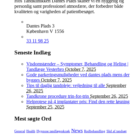
Hos Tandklinikken Dantes Plads skaber vi en hyggelig og
personlig samt professionel atmosfære, der forbedrer både
kvaliteten og varigheden af ​​patientbesøget.
Dantes Plads 3
København V 1556
33 11 98 25
Seneste Indlæg
Visdomstænder – Symptomer, Behandling og Heling |
Tandlæge Vesterbro
October 7, 2025
Gode parkeringsmuligheder ved dantes plads mens der
bygges
October 7, 2025
Tips til daglig tandpleje: vejledning til alle
September
26, 2025
Tandkrone procedure trin-for-trin
September 26, 2025
Helprotese på 4 implantater pris: Find den rette løsning
September 25, 2025
Mest søgte Ord
News
General
Health
Hypnose tandlægeskræk
Rodbehandling
Slid af tandsæt