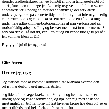
grundet tandlægeskræk har jeg forsøgt at undgå tandlægebesøg og
aldrig fundet en tandlæge jeg følte mig tryg ved – indtil min søster
anbefalede jer. Endelig en forstående tandlæge der forklarede
undervejs og ikke på et eneste tidpunkt fik mig til at føle mig latterlig
eller irriterende. Og en klinikassistent der holdte en hånd på mig
under hele udtrækningen/bortoperationen af min visdomstand på
trodsaf dårlig arbejdsstilling og besvær med at nå instrumenterne. Så
selv om der vil gå lidt tid, kan I tro at jeg vil vende tilbage til jer når
jeg kommer hjem til DK.
Rigtig god jul til jer og jeres!
Gitte Jensen
Her er jeg tryg
Jeg startede med at komme i klinikken før Maryam overtog den
og jeg har derfor været med fra starten.
Jeg lider af tandlægeskræk, men Maryam og hendes ansatte er
utrolig søde og imødekommende, og hjælper mig med at slappe
mest muligt af. Jeg har fornylig fået lavet en krone hos dem og jeg er
meget tilfreds med hele forløbet fra start til slut.