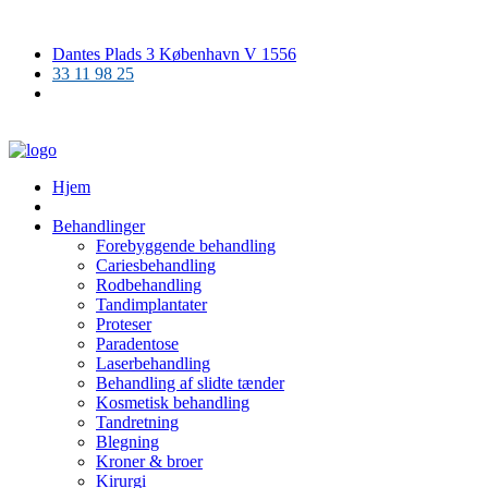
Dantes Plads 3 København V 1556
33 11 98 25
Hjem
Behandlinger
Forebyggende behandling
Cariesbehandling
Rodbehandling
Tandimplantater
Proteser
Paradentose
Laserbehandling
Behandling af slidte tænder
Kosmetisk behandling
Tandretning
Blegning
Kroner & broer
Kirurgi