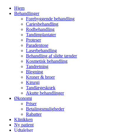
Hjem
Behandlinger
Forebyggende behandling
Cariesbehandling
Rodbehandling
Tandimplantater
Proteser
Paradentose
Laserbehandling
Behandling af slidte tænder
Kosmetisk behandling
Tandretning
Blegning
Kroner & broer
Kirurgi
Tandlægeskræk
Akutte behandlinger
Økonomi
Priser
Betalingsmuligheder
Rabatter
Klinikken
Ny patient
Udtalelser