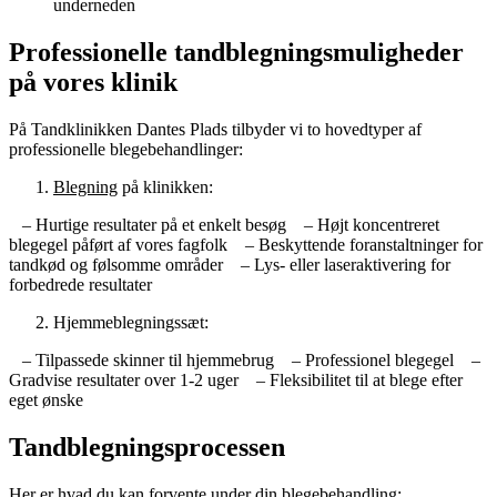
underneden
Professionelle tandblegningsmuligheder
på vores klinik
På Tandklinikken Dantes Plads tilbyder vi to hovedtyper af
professionelle blegebehandlinger:
Blegning
på klinikken:
– Hurtige resultater på et enkelt besøg
– Højt koncentreret
blegegel påført af vores fagfolk
– Beskyttende foranstaltninger for
tandkød og følsomme områder
– Lys- eller laseraktivering for
forbedrede resultater
Hjemmeblegningssæt:
– Tilpassede skinner til hjemmebrug
– Professionel blegegel
–
Gradvise resultater over 1-2 uger
– Fleksibilitet til at blege efter
eget ønske
Tandblegningsprocessen
Her er hvad du kan forvente under din blegebehandling: