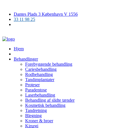
Dantes Plads 3 København V 1556
33 11 98 25
Hjem
Behandlinger
Forebyggende behandling
Cariesbehandling
Rodbehandling
Tandimplantater
Proteser
Paradentose
Laserbehandling
Behandling af slidte tænder
Kosmetisk behandling
Tandretning
Blegning
Kroner & broer
Kirurgi