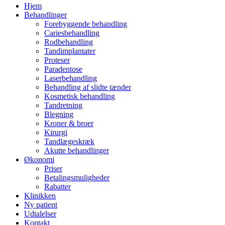
Hjem
Behandlinger
Forebyggende behandling
Cariesbehandling
Rodbehandling
Tandimplantater
Proteser
Paradentose
Laserbehandling
Behandling af slidte tænder
Kosmetisk behandling
Tandretning
Blegning
Kroner & broer
Kirurgi
Tandlægeskræk
Akutte behandlinger
Økonomi
Priser
Betalingsmuligheder
Rabatter
Klinikken
Ny patient
Udtalelser
Kontakt