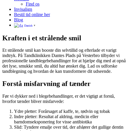
Find os
Invisalign
Bestil tid online her
Blog
Danish
▼
Kraften i et strålende smil
Et strålende smil kan booste din selvtillid og efterlade et varigt
indtryk. På Tandklinikken Dantes Plads på Vesterbro tilbyder vi
professionelle tandblegebehandlinger for at hjælpe dig med at opnå
det lyse, smukke smil, du altid har ønsket dig. Lad os udforske
tandblegning og hvordan de kan transformere dit udseende.
Forstå misfarvning af tænder
Før vi dykker ned i blegebehandlinger, er det vigtigt at forstå,
hvorfor tænder bliver misfarvede:
Ydre pletter: Forårsaget af kaffe, te, rødvin og tobak
Indre pletter: Resultat af aldring, medicin eller
barndomseksponering for visse antibiotika
Slid: Tyndere emalje over tid, der afslører det gullige dentin